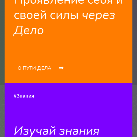
своей силы
через
Дело
О ПУТИ ДЕЛА
#Знания
Изучай знания